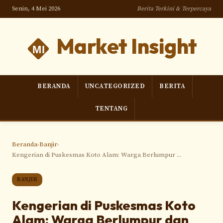
Senin, 4 Mei 2026
Berita Terkini & Terpercaya
Market Insight
BERANDA
UNCATEGORIZED
BERITA
TENTANG
Beranda
›
Banjir
›
Kengerian di Puskesmas Koto Alam: Warga Berlumpur ...
BANJIR
Kengerian di Puskesmas Koto
Alam: Warga Berlumpur dan