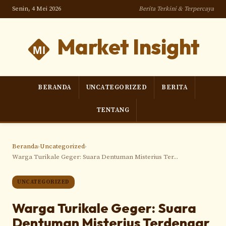
Senin, 4 Mei 2026
Berita Terkini & Terpercaya
Market Insight
BERANDA
UNCATEGORIZED
BERITA
TENTANG
Beranda
›
Uncategorized
›
Warga Turikale Geger: Suara Dentuman Misterius Ter...
UNCATEGORIZED
Warga Turikale Geger: Suara
Dentuman Misterius Terdengar