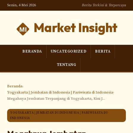
Senin, 4 Mei 2026
Berita Terkini & Terpercaya
Market Insight
BERANDA
UNCATEGORIZED
BERITA
TENTANG
Beranda
›
Yogyakarta | Jembatan di Indonesia | Pariwisata di Indonesia
›
Megahnya Jembatan Terpanjang di Yogyakarta, Kini J...
YOGYAKARTA | JEMBATAN DI INDONESIA | PARIWISATA DI
INDONESIA