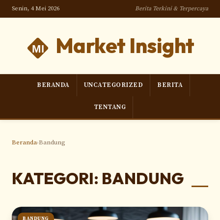
Senin, 4 Mei 2026
Berita Terkini & Terpercaya
Market Insight
BERANDA
UNCATEGORIZED
BERITA
TENTANG
Beranda
›
Bandung
KATEGORI: BANDUNG
BANDUNG