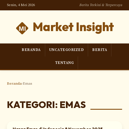
Senin, 4 Mei 2026
Berita Terkini & Terpercaya
Market Insight
BERANDA
UNCATEGORIZED
BERITA
TENTANG
Beranda
›
Emas
KATEGORI: EMAS
EMAS