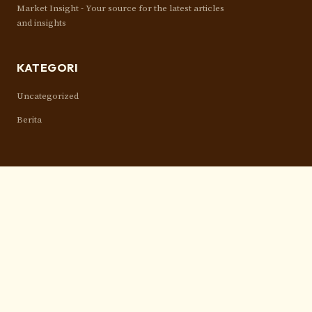
Market Insight - Your source for the latest articles
and insights
KATEGORI
Uncategorized
Berita
TAUTAN
Beranda
Tentang Kami
RSS Feed
REKOMENDASI