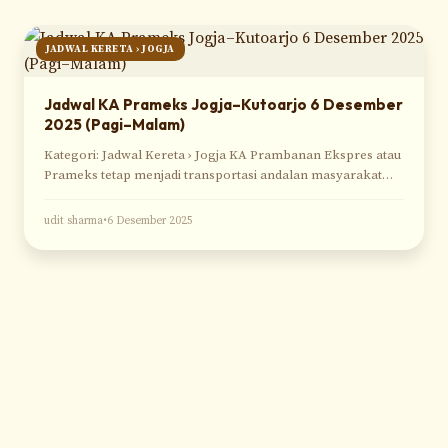
JADWAL KERETA › JOGJA
Jadwal KA Prameks Jogja–Kutoarjo 6 Desember
2025 (Pagi–Malam)
Kategori: Jadwal Kereta › Jogja KA Prambanan Ekspres atau
Prameks tetap menjadi transportasi andalan masyarakat
Yogyakarta, Klaten, hingga Kutoarjo. Kereta ini terkenal
udit sharma
•
6 Desember 2025