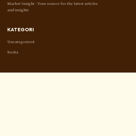
Market Insight - Your source for the latest articles
and insights
KATEGORI
Uncategorized
Berita
TAUTAN
Beranda
Tentang Kami
RSS Feed
REKOMENDASI