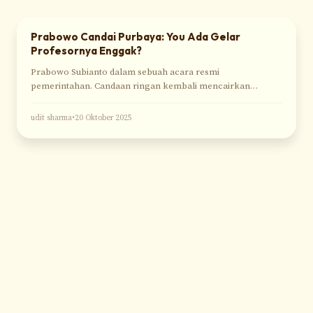
Prabowo Candai Purbaya: You Ada Gelar
PEMERINTAHAN
Profesornya Enggak?
Prabowo Subianto dalam sebuah acara resmi
pemerintahan. Candaan ringan kembali mencairkan
suasana rapat kabinet. Dalam suasana rapat kabinet yang
biasanya serius, Menteri
udit sharma
•
20 Oktober 2025