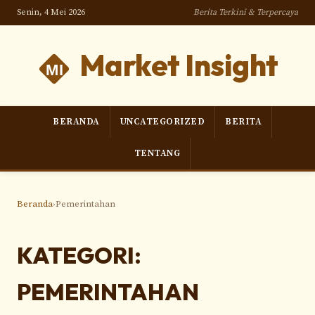
Senin, 4 Mei 2026
Berita Terkini & Terpercaya
Market Insight
BERANDA
UNCATEGORIZED
BERITA
TENTANG
Beranda
›
Pemerintahan
KATEGORI:
PEMERINTAHAN